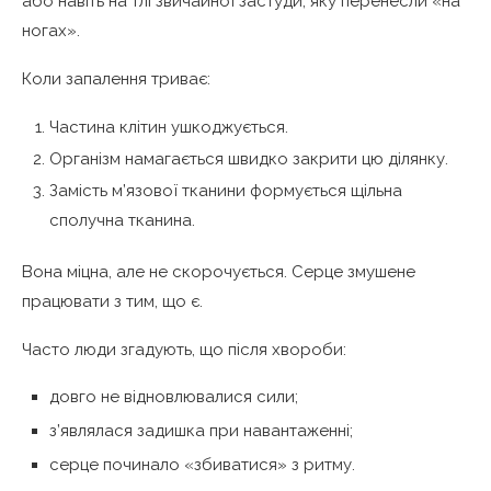
або навіть на тлі звичайної застуди, яку перенесли «на
ногах».
Коли запалення триває:
Частина клітин ушкоджується.
Організм намагається швидко закрити цю ділянку.
Замість м’язової тканини формується щільна
сполучна тканина.
Вона міцна, але не скорочується. Серце змушене
працювати з тим, що є.
Часто люди згадують, що після хвороби:
довго не відновлювалися сили;
з’являлася задишка при навантаженні;
серце починало «збиватися» з ритму.