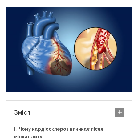
Зміст
Чому кардіосклероз виникає після
міокардиту