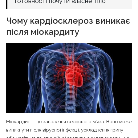
готовності почути власне тіло
Чому кардіосклероз виникає
після міокардиту
Міокардит — це запалення серцевого м’яза. Воно може
виникнути після вірусної інфекції, ускладнення грипу