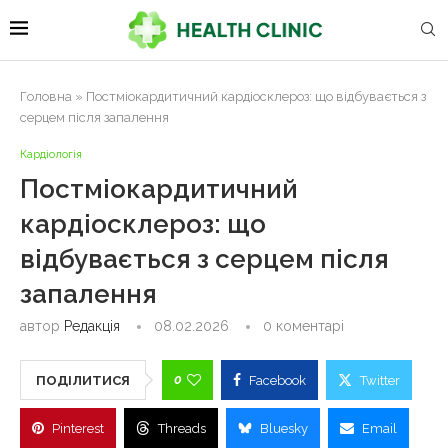
Головна
»
Постміокардитичний кардіосклероз: що відбувається з
серцем після запалення
Кардіологія
Постміокардитичний
кардіосклероз: що
відбувається з серцем після
запалення
автор
Редакція
08.02.2026
0 коментарі
0
ПОДІЛИТИСЯ
Facebook
Twitter
Pinterest
Threads
Bluesky
Email