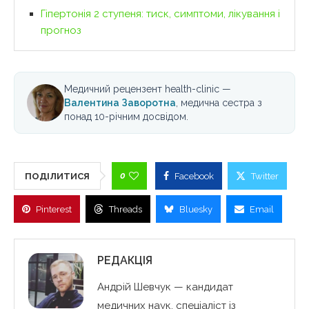
Гіпертонія 2 ступеня: тиск, симптоми, лікування і
прогноз
Медичний рецензент health-clinic —
Валентина Заворотна
, медична сестра з
понад 10-річним досвідом.
0
ПОДІЛИТИСЯ
Facebook
Twitter
Pinterest
Threads
Bluesky
Email
РЕДАКЦІЯ
Андрій Шевчук — кандидат
медичних наук, спеціаліст із