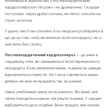
починається знайомство з постміокардитичним
кардіосклерозом. Не різко і не драматично. Скоріше
поступово, через дрібні сигнали, які легко списати на
стрес чи втому.
У цьому тексті ми спокійно й по-людськи розберемося,
що це за стан, чому він виникає після міокардиту і як із
ним жити без страху.
Постміокардитичний кардіосклероз
— це зміни в
серцевому м’язі, які залишаються після перенесеного
міокардиту. Коли запалення минає, тканина не завжди
відновлюється повністю. На її місці з’являються щільні
ділянки, які вже не працюють так, як раніше.
Уявіть улюблений светр після ремонту. Він цілий, але
латка поводиться інакше, ніж решта тканини. З серцем
відбувається щось подібне. Воно працює, але окремі