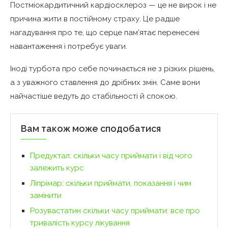
Постміокардитичний кардіосклероз — це не вирок і не
причина жити в постійному страху. Це радше
нагадування про те, що серце пам’ятає перенесені
навантаження і потребує уваги.
Іноді турбота про себе починається не з різких рішень,
а з уважного ставлення до дрібних змін. Саме вони
найчастіше ведуть до стабільності й спокою.
Вам також може сподобатися
Предуктал: скільки часу приймати і від чого
залежить курс
Ліпрімар: скільки приймати, показання і чим
замінити
Розувастатин скільки часу приймати: все про
тривалість курсу лікування