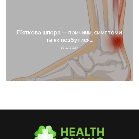
П’яткова шпора — причини, симптоми
та як позбутися...
12.11.2025