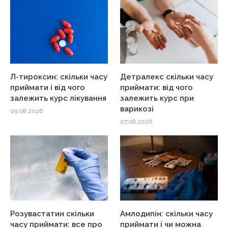
Л-тироксин: скільки часу
Детралекс скільки часу
приймати і від чого
приймати: від чого
залежить курс лікування
залежить курс при
варикозі
09.08.2026
07.08.2026
Розувастатин скільки
Амлодипін: скільки часу
часу приймати: все про
приймати і чи можна