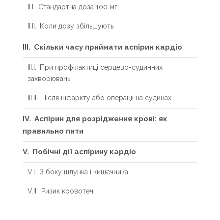
Стандартна доза 100 мг
Коли дозу збільшують
Скільки часу приймати аспірин кардіо
При профілактиці серцево-судинних
захворювань
Після інфаркту або операції на судинах
Аспірин для розрідження крові: як
правильно пити
Побічні дії аспірину кардіо
З боку шлунка і кишечника
Ризик кровотеч
Коли і як можна скасувати аспірин кардіо