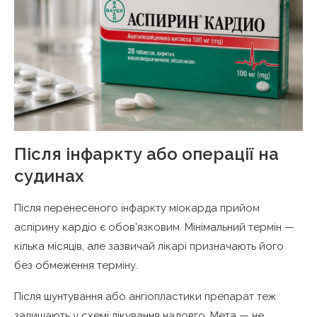
Після інфаркту або операції на
судинах
Після перенесеного інфаркту міокарда прийом
аспірину кардіо є обов’язковим. Мінімальний термін —
кілька місяців, але зазвичай лікарі призначають його
без обмеження терміну.
Після шунтування або ангіопластики препарат теж
залишають у схемі лікування надовго. Мета — не