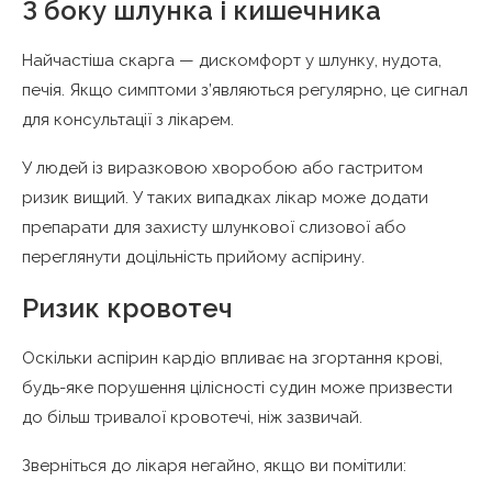
З боку шлунка і кишечника
Найчастіша скарга — дискомфорт у шлунку, нудота,
печія. Якщо симптоми з’являються регулярно, це сигнал
для консультації з лікарем.
У людей із виразковою хворобою або гастритом
ризик вищий. У таких випадках лікар може додати
препарати для захисту шлункової слизової або
переглянути доцільність прийому аспірину.
Ризик кровотеч
Оскільки аспірин кардіо впливає на згортання крові,
будь-яке порушення цілісності судин може призвести
до більш тривалої кровотечі, ніж зазвичай.
Зверніться до лікаря негайно, якщо ви помітили: