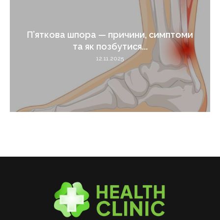
П’яткова шпора — причини, симптоми
та як позбутися...
12.11.2025