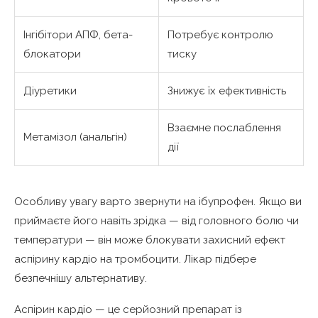
Інгібітори АПФ, бета-
Потребує контролю
блокатори
тиску
Діуретики
Знижує їх ефективність
Взаємне послаблення
Метамізол (анальгін)
дії
Особливу увагу варто звернути на ібупрофен. Якщо ви
приймаєте його навіть зрідка — від головного болю чи
температури — він може блокувати захисний ефект
аспірину кардіо на тромбоцити. Лікар підбере
безпечнішу альтернативу.
Аспірин кардіо — це серйозний препарат із