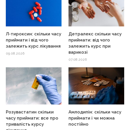
Л-тироксин: скільки часу
Детралекс скільки часу
приймати і від чого
приймати: від чого
залежить курс лікування
залежить курс при
варикозі
09.08.2026
07.08.2026
Розувастатин скільки
Амлодипін: скільки часу
часу приймати: все про
приймати і чи можна
тривалість курсу
постійно