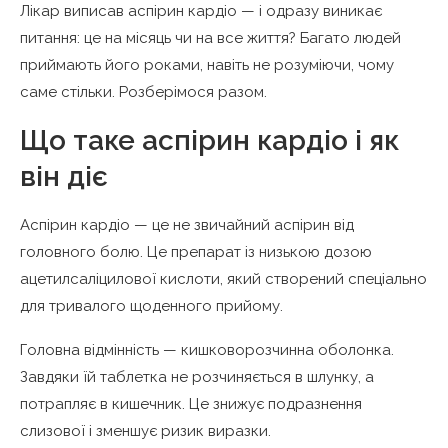
Лікар виписав аспірин кардіо — і одразу виникає
Протипоказання до продовження прийому
питання: це на місяць чи на все життя? Багато людей
приймають його роками, навіть не розуміючи, чому
Як правильно відмінити препарат
саме стільки. Розберімося разом.
Взаємодія аспірину кардіо з іншими
ліками
Що таке аспірин кардіо і як
він діє
Аспірин кардіо — це не звичайний аспірин від
головного болю. Це препарат із низькою дозою
ацетилсаліцилової кислоти, який створений спеціально
для тривалого щоденного прийому.
Головна відмінність — кишковорозчинна оболонка.
Завдяки їй таблетка не розчиняється в шлунку, а
потрапляє в кишечник. Це знижує подразнення
слизової і зменшує ризик виразки.