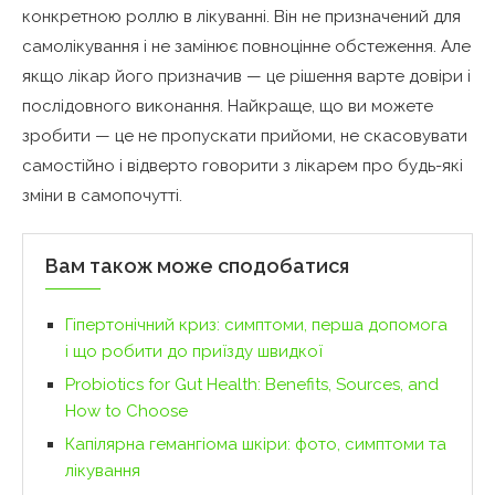
конкретною роллю в лікуванні. Він не призначений для
самолікування і не замінює повноцінне обстеження. Але
якщо лікар його призначив — це рішення варте довіри і
послідовного виконання. Найкраще, що ви можете
зробити — це не пропускати прийоми, не скасовувати
самостійно і відверто говорити з лікарем про будь-які
зміни в самопочутті.
Вам також може сподобатися
Гіпертонічний криз: симптоми, перша допомога
і що робити до приїзду швидкої
Probiotics for Gut Health: Benefits, Sources, and
How to Choose
Капілярна гемангіома шкіри: фото, симптоми та
лікування