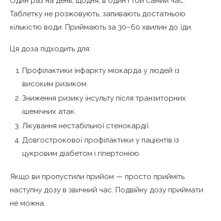
Один раз на день, щодня, в один і той самий час.
Таблетку не розжовують, запивають достатньою
кількістю води. Приймають за 30–60 хвилин до їди.
Ця доза підходить для:
Профілактики інфаркту міокарда у людей із
високим ризиком.
Зниження ризику інсульту після транзиторних
ішемічних атак.
Лікування нестабільної стенокардії.
Довгострокової профілактики у пацієнтів із
цукровим діабетом і гіпертонією.
Якщо ви пропустили прийом — просто прийміть
наступну дозу в звичний час. Подвійну дозу приймати
не можна.