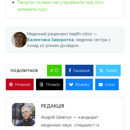
Тівортін: скільки часу приймати і від чого
залежить курс
Медичний рецензент health-clinic —
Валентина Заворотна
, медична сестра з
понад 10-річним досвідом.
0
ПОДІЛИТИСЯ
Facebook
Twitter
Pinterest
Threads
Bluesky
Email
РЕДАКЦІЯ
Андрій Шевчук — кандидат
медичних наук, спеціаліст із