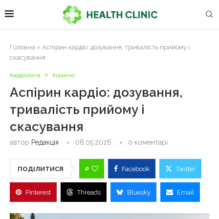
Головна
»
Аспірин кардіо: дозування, тривалість прийому і
скасування
Кардіологія
Корисно
Аспірин кардіо: дозування,
тривалість прийому і
скасування
автор
Редакція
08.05.2026
0 коментарі
0
ПОДІЛИТИСЯ
Facebook
Twitter
Pinterest
Threads
Bluesky
Email