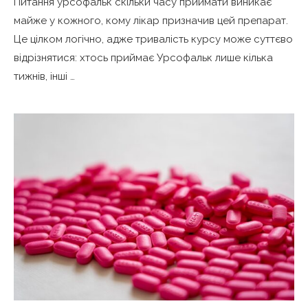
Питання урсофальк скільки часу приймати виникає
майже у кожного, кому лікар призначив цей препарат.
Це цілком логічно, адже тривалість курсу може суттєво
відрізнятися: хтось приймає Урсофальк лише кілька
тижнів, інші …