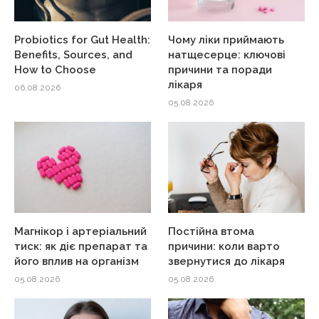
Probiotics for Gut Health:
Чому ліки приймають
Benefits, Sources, and
натщесерце: ключові
How to Choose
причини та поради
лікаря
06.08.2026
05.08.2026
Магнікор і артеріальний
Постійна втома
тиск: як діє препарат та
причини: коли варто
його вплив на організм
звернутися до лікаря
05.08.2026
05.08.2026