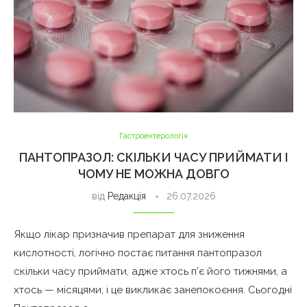
Гастроентерологія
ПАНТОПРАЗОЛ: СКІЛЬКИ ЧАСУ ПРИЙМАТИ І
ЧОМУ НЕ МОЖНА ДОВГО
від
Редакція
26.07.2026
Якщо лікар призначив препарат для зниження
кислотності, логічно постає питання пантопразол
скільки часу приймати, адже хтось п’є його тижнями, а
хтось — місяцями, і це викликає занепокоєння. Сьогодні