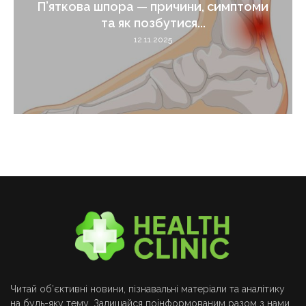
П’яткова шпора — причини, симптоми
та як позбутися...
12.11.2025
Читай об’єктивні новини, пізнавальні матеріали та аналітику
на будь-яку тему. Залишайся поінформованим разом з нами