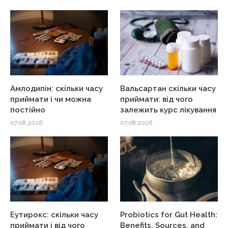
Амлодипін: скільки часу
Вальсартан скільки часу
приймати і чи можна
приймати: від чого
постійно
залежить курс лікування
07.08.2026
07.08.2026
Еутирокс: скільки часу
Probiotics for Gut Health:
приймати і від чого
Benefits, Sources, and