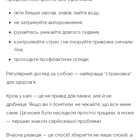
їжте більше овочів, злаків, пийте воду;
не затримуйте випорожнення;
рухайтесь, уникайте довгого сидіння;
контролюйте стрес і не ігноруйте тривожні сигнали
тіла;
проходьте профілактичні огляди.
Регулярний догляд за собою — найкраща “страховка”
для здоров’я.
Кров у калі — це не привід для паніки, але й не
дрібниця. Якщо ви її помітили, не чекайте, що все мине
саме. Це може бути наслідком простої тріщини, а може
— першим знаком серйознішої проблеми.
Вчасна реакція — це спосіб зберегти не лише спокій, а