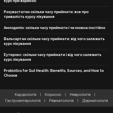
курс при варикозі
Розувастатин скільки часу приймати: все про
тривалість курсу лікування
Амлодипін: скільки часу приймати і чи можна постійно
Вальсартан скільки часу приймати: від чого залежить
курс лікування
Еутирокс: скільки часу приймати і від чого залежить
курс лікування
Probiotics for Gut Health: Benefits, Sources, and How to
Choose
Кардіологія
Корисно
Неврологія
Гастроентерологія
Ревматологія
Дерматологія