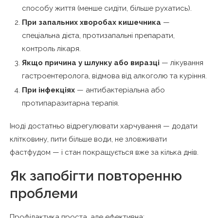
способу життя (менше сидіти, більше рухатись).
При запальних хворобах кишечника
—
спеціальна дієта, протизапальні препарати,
контроль лікаря.
Якщо причина у шлунку або виразці
— лікування
гастроентеролога, відмова від алкоголю та куріння.
При інфекціях
— антибактеріальна або
протипаразитарна терапія.
Іноді достатньо відрегулювати харчування — додати
клітковину, пити більше води, не зловживати
фастфудом — і стан покращується вже за кілька днів.
Як запобігти повторенню
проблеми
Профілактика проста, але ефективна: