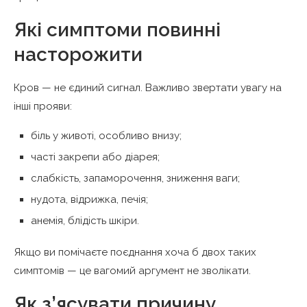
Які симптоми повинні
насторожити
Кров — не єдиний сигнал. Важливо звертати увагу на
інші прояви:
біль у животі, особливо внизу;
часті закрепи або діарея;
слабкість, запаморочення, зниження ваги;
нудота, відрижка, печія;
анемія, блідість шкіри.
Якщо ви помічаєте поєднання хоча б двох таких
симптомів — це вагомий аргумент не зволікати.
Як з’ясувати причину