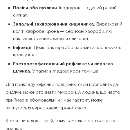
Поліпи або пухлини.
Іноді кров — єдиний ранній
сигнал.
Запальні захворювання кишечника.
Виразковий
коліт, хвороба Крона — серйозні хвороби, які
викликають пошкодження слизової.
Інфекції.
Деякі бактерії або паразити провокують
кров у калі.
Гастроезофагеальний рефлюкс чи виразка
шлунка.
У таких випадках кров темніша.
Для прикладу, офісний працівник, який проводить дні
сидячи, може отримати геморой. А людина, що часто
приймає знеболювальні чи має гастрит, може
зіткнутись із виразковою кровотечею.
Кожен випадок — свій, тому самодіагностика тут не
працює.