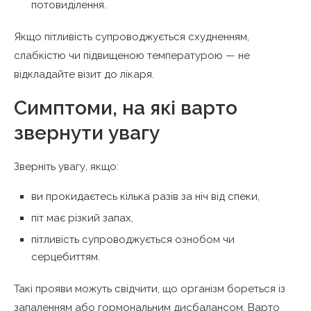
потовиділення.
Якщо пітливість супроводжується схудненням,
слабкістю чи підвищеною температурою — не
відкладайте візит до лікаря.
Симптоми, на які варто
звернути увагу
Зверніть увагу, якщо:
ви прокидаєтесь кілька разів за ніч від спеки,
піт має різкий запах,
пітливість супроводжується ознобом чи
серцебиттям.
Такі прояви можуть свідчити, що організм бореться із
запаленням або гормональним дисбалансом. Варто