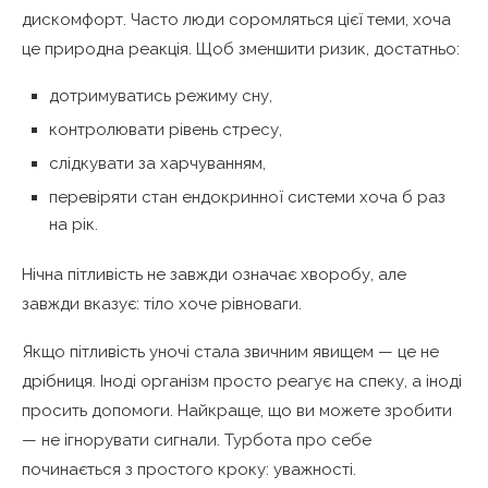
дискомфорт. Часто люди соромляться цієї теми, хоча
це природна реакція. Щоб зменшити ризик, достатньо:
дотримуватись режиму сну,
контролювати рівень стресу,
слідкувати за харчуванням,
перевіряти стан ендокринної системи хоча б раз
на рік.
Нічна пітливість не завжди означає хворобу, але
завжди вказує: тіло хоче рівноваги.
Якщо пітливість уночі стала звичним явищем — це не
дрібниця. Іноді організм просто реагує на спеку, а іноді
просить допомоги. Найкраще, що ви можете зробити
— не ігнорувати сигнали. Турбота про себе
починається з простого кроку: уважності.