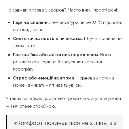
Не завжди справа у здоров’ї. Часто винні прості речі:
Гаряча спальня.
Температура вище 22 °C підсилює
потовиділення.
Синтетична постіль чи піжама.
Штучні тканини не
«дихають».
Гостра їжа або алкоголь перед сном.
Вони
розширюють судини й запускають реакцію
перегріву.
Стрес або емоційна втома.
Нервова система
може «вмикати» піт навіть уві сні.
У таких випадках достатньо трохи скоригувати умови
— і ніч стане спокійною.
«Комфорт починається не з ліків, а з