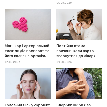
05.08.2026
Магнікор і артеріальний
Постійна втома
тиск: як діє препарат та
причини: коли варто
його вплив на організм
звернутися до лікаря
05.08.2026
05.08.2026
Головний біль у скронях:
Свербіж шкіри без