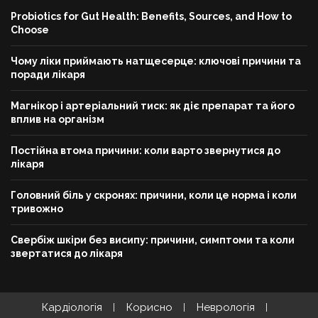
Probiotics for Gut Health: Benefits, Sources, and How to
Choose
Чому ліки приймають натщесерце: ключові причини та
поради лікаря
Магнікор і артеріальний тиск: як діє препарат та його
вплив на організм
Постійна втома причини: коли варто звернутися до
лікаря
Головний біль у скронях: причини, коли це норма і коли
тривожно
Свербіж шкіри без висипу: причини, симптоми та коли
звертатися до лікаря
Кардіологія
Корисно
Неврологія