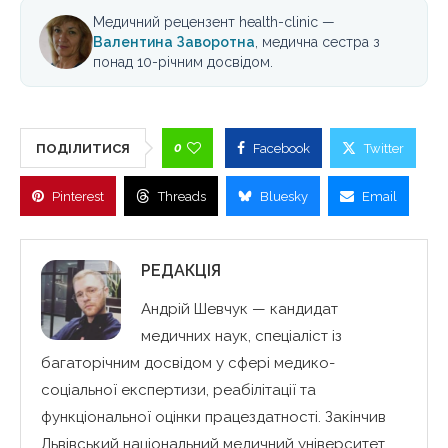
Медичний рецензент health-clinic —
Валентина Заворотна
, медична сестра з
понад 10-річним досвідом.
0
ПОДІЛИТИСЯ
Facebook
Twitter
Pinterest
Threads
Bluesky
Email
РЕДАКЦІЯ
Андрій Шевчук — кандидат
медичних наук, спеціаліст із
багаторічним досвідом у сфері медико-
соціальної експертизи, реабілітації та
функціональної оцінки працездатності. Закінчив
Львівський національний медичний університет,