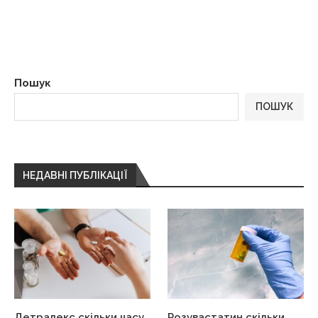
Пошук
ПОШУК
НЕДАВНІ ПУБЛІКАЦІЇ
Детралекс скільки часу
Розувастатин скільки