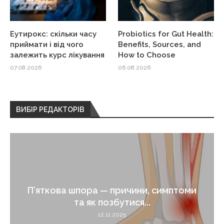
Еутирокс: скільки часу
Probiotics for Gut Health:
приймати і від чого
Benefits, Sources, and
залежить курс лікування
How to Choose
07.08.2026
06.08.2026
ВИБІР РЕДАКТОРІВ
П’яткова шпора — причини, симптоми
та як позбутися...
12.11.2025