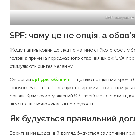
SPF: чому це не
SPF: чому це не опція, а обов
Жоден антивіковий догляд не матиме стійкого ефекту 
головна причина передчасного старіння шкіри: UVA-пром
стимулюють синтез меланіну.
Сучасний
spf для обличчя
— це вже не щільний крем з бі
Tinosorb S та ін.) забезпечують широкий захист при ульт
макіяж. Крім захисту, якісний SPF-засіб може містити д
пігментації, зволожувальні при сухості.
Як будується правильний дог
Ефективний щоденний догляд будується за логічним прин