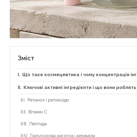
Зміст
Що таке космецевтика і чому концентрація інг
Ключові активні інгредієнти і що вони роблять
Ретинол і ретиноїди
Вітамін C
Пептиди
Гіалуронова кислота і кераміди