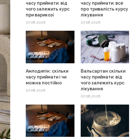
часу приймати: від
часу приймати: все
чого залежить курс
про тривалість курсу
при варикозі
лікування
07.08.2026
07.08.2026
Амлодипін: скільки
Вальсартан скільки
часу приймати і чи
часу приймати: від
можна постійно
чого залежить курс
лікування
07.08.2026
07.08.2026