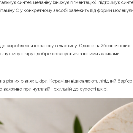
гальмує синтез меланіну (знижує пігментацію), підтримує синт
ітаміну C у конкретному засобі залежить від форми молекули
до вироблення колагену і еластину. Один із найбезпечніших
ь чутливу шкіру і добре поєднується з іншими активами.
 різних рівнях шкіри. Кераміди відновлюють ліпідний бар’єр 
ажливо при чутливій і схильній до сухості шкірі.