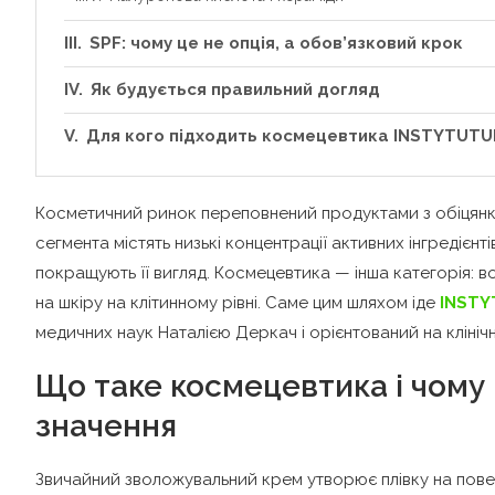
SPF: чому це не опція, а обов’язковий крок
Як будується правильний догляд
Для кого підходить космецевтика INSTYTUT
Косметичний ринок переповнений продуктами з обіцянка
сегмента містять низькі концентрації активних інгредієнт
покращують її вигляд. Космецевтика — інша категорія: 
на шкіру на клітинному рівні. Саме цим шляхом іде
INST
медичних наук Наталією Деркач і орієнтований на клініч
Що таке космецевтика і чому 
значення
Звичайний зволожувальний крем утворює плівку на повер