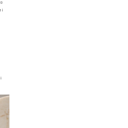
ез
 і
і