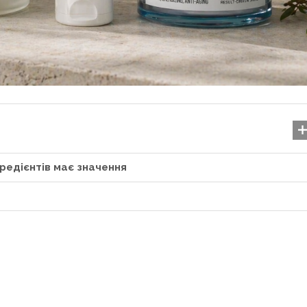
редієнтів має значення
Феритин — що це таке,
норми та...
12.11.2025