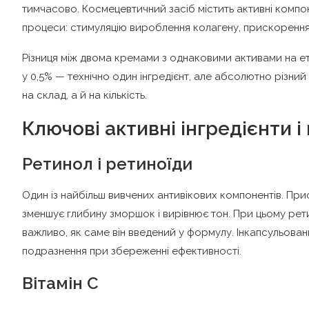
тимчасово. Космецевтичний засіб містить активні компон
процеси: стимуляцію вироблення колагену, прискорення о
Різниця між двома кремами з однаковими активами на ети
у 0,5% — технічно один інгредієнт, але абсолютно різни
на склад, а й на кількість.
Ключові активні інгредієнти 
Ретинол і ретиноїди
Один із найбільш вивчених антивікових компонентів. При
зменшує глибину зморшок і вирівнює тон. При цьому ре
важливо, як саме він введений у формулу. Інкапсульован
подразнення при збереженні ефективності.
Вітамін C