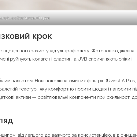
 опція, а обов’язковий крок
’язковий крок
без щоденного захисту від ультрафіолету. Фотопошкодження
ені руйнують колаген і еластин, а UVB спричиняють опіки і
лим нальотом. Нові покоління хімічних фільтрів (Uvinul A Plus,
ралегкій текстурі, яку комфортно носити щодня і наносити пі
одаткові активи — освітлювальні компоненти при схильності д
ляд
ципом: від легшого до важчого за консистенцією, від очище