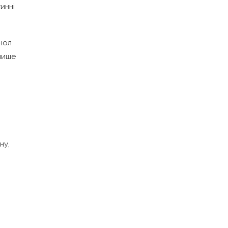
инні
инол
 лише
ну,