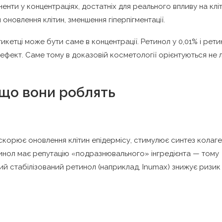
енти у концентраціях, достатніх для реального впливу на кліт
новлення клітин, зменшення гіперпігментації.
кетці може бути саме в концентрації. Ретинол у 0,01% і рет
й ефект. Саме тому в доказовій косметології орієнтуються не
і що вони роблять
скорює оновлення клітин епідермісу, стимулює синтез колаге
тинол має репутацію «подразнювального» інгредієнта — тому
ий стабілізований ретинол (наприклад, Inumax) знижує ризик