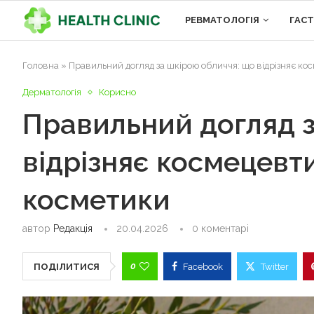
РЕВМАТОЛОГІЯ
ГАС
Головна
»
Правильний догляд за шкірою обличчя: що відрізняє ко
Дерматологія
Корисно
Правильний догляд з
відрізняє космецевти
косметики
автор
Редакція
20.04.2026
0 коментарі
0
ПОДІЛИТИСЯ
Facebook
Twitter