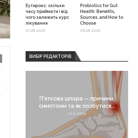
Еутирокс: скільки
Probiotics for Gut
часу приймати і від
Health: Benefits,
чого залежить курс
Sources, and How to
лікування
Choose
07.08.2026
06.08.2026
ВИБІР РЕДАКТОРІВ
 які
П’яткова шпора — причини,
симптоми та як позбутися...
12.11.2025