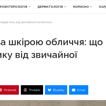
ТРОЕНТЕРОЛОГІЯ
ДЕРМАТОЛОГІЯ
КОРИСНО
КАР
смецевтику від звичайної косметики
а шкірою обличчя: що
ку від звичайної
Pinterest
Threads
Bluesky
Email