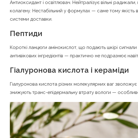
Антиоксидант і освітлювач. Нейтралізує вільні радикали, 
колагену. Нестабільний у формулах — саме тому якість в
системи доставки.
Пептиди
Короткі ланцюги амінокислот, що подають шкірі сигнали 
антивікових інгредієнтів — практично не подразнює навіт
Гіалуронова кислота і кераміди
Гіалуронова кислота різних молекулярних ваг зволожує на
знижують транс-епідермальну втрату вологи — особливо в