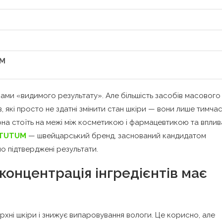
UM
ми «видимого результату». Але більшість засобів масового
ів, які просто не здатні змінити стан шкіри — вони лише тимча
вона стоїть на межі між косметикою і фармацевтикою та вплив
YTUTUM
— швейцарський бренд, заснований кандидатом
но підтверджені результати.
концентрація інгредієнтів має
хні шкіри і знижує випаровування вологи. Це корисно, але