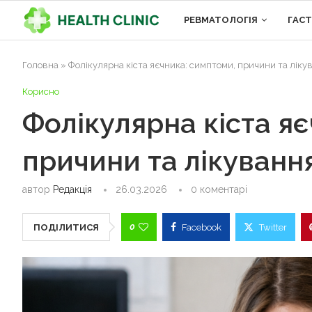
РЕВМАТОЛОГІЯ
ГАС
Головна
»
Фолікулярна кіста яєчника: симптоми, причини та ліку
Корисно
Фолікулярна кіста я
причини та лікуванн
автор
Редакція
26.03.2026
0 коментарі
0
ПОДІЛИТИСЯ
Facebook
Twitter