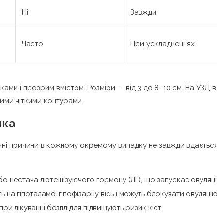
Ні
Завжди
Часто
При ускладненнях
ками і прозрим вмістом. Розміри — від 3 до 8–10 см. На УЗД 
ними чіткими контурами.
ика
очні причини в кожному окремому випадку не завжди вдаєтьс
 нестача лютеїнізуючого гормону (ЛГ), що запускає овуляці
на гіпоталамо-гіпофізарну вісь і можуть блокувати овуляцію
ри лікуванні безпліддя підвищують ризик кіст.