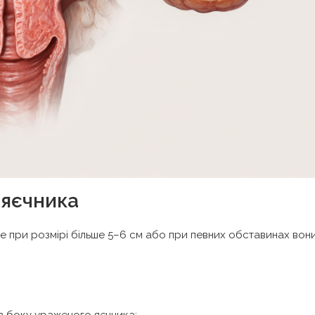
 яєчника
Але при розмірі більше 5–6 см або при певних обставинах вон
 з боку ураженого яєчника;