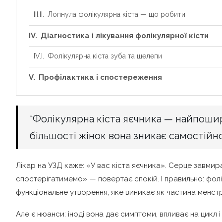
Лопнула фолікулярна кіста — що робити
Діагностика і лікування фолікулярної кісти
Фолікулярна кіста зуба та щелепи
Профілактика і спостереження
“Фолікулярна кіста яєчника — найпошир
більшості жінок вона зникає самостійн
Лікар на УЗД каже: «У вас кіста яєчника». Серце завмир
спостерігатимемо» — повертає спокій. І правильно: фолі
функціональне утворення, яке виникає як частина менстр
Але є нюанси: іноді вона дає симптоми, впливає на цикл