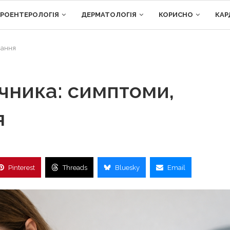
ТРОЕНТЕРОЛОГІЯ
ДЕРМАТОЛОГІЯ
КОРИСНО
КАР
вання
єчника: симптоми,
я
Pinterest
Threads
Bluesky
Email