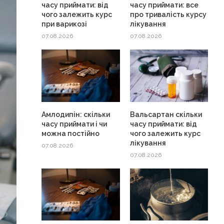
часу приймати: від
часу приймати: все
чого залежить курс
про тривалість курсу
при варикозі
лікування
07.08.2026
07.08.2026
Амлодипін: скільки
Вальсартан скільки
часу приймати і чи
часу приймати: від
можна постійно
чого залежить курс
лікування
07.08.2026
07.08.2026