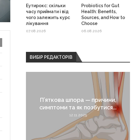
Еутирокс: скільки
Probiotics for Gut
часу приймати і від
Health: Benefits,
чого залежить курс
Sources, and How to
лікування
Choose
07.08.2026
06.08.2026
ВИБІР РЕДАКТОРІВ
 які
П’яткова шпора — причини,
симптоми та як позбутися...
12.11.2025