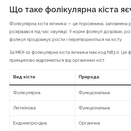
Що таке фолікулярна кіста я
Фолікулярна кіста яєчника — це порожнина, заповнена р
розірвався під час овуляції. У нормі фолікул дозріває, р
фолікул продовжує рости і перетворюється на кісту.
За МКХ-10 фолікулярна кіста яєчника має код N83.0. Це 
принципово відрізняється від органічних кіст.
Вид кісти
Природа
Фолікулярна
Функціональна
Лютеїнова
Функціональна
Ендометріоїдна
Органічна