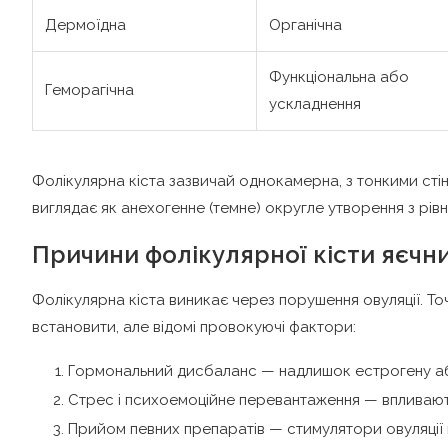
Дермоїдна
Органічна
Функціональна або
Геморагічна
ускладнення
Фолікулярна кіста зазвичай однокамерна, з тонкими стін
виглядає як анехогенне (темне) округле утворення з рів
Причини фолікулярної кісти яєчн
Фолікулярна кіста виникає через порушення овуляції. Т
встановити, але відомі провокуючі фактори:
Гормональний дисбаланс — надлишок естрогену або
Стрес і психоемоційне перевантаження — впливають 
Прийом певних препаратів — стимулятори овуляції п