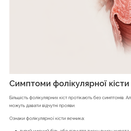
Симптоми фолікулярної кісти
Більшість фолікулярних кіст протікають без симптомів. 
можуть давати відчутні прояви.
Ознаки фолікулярної кісти яєчника:
тупий ниючий біль або відчуття тиску внизу живота