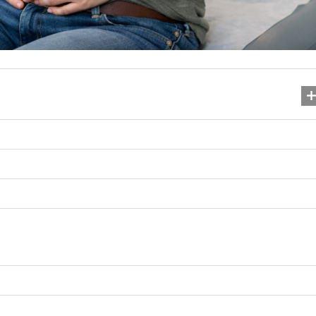
Феритин — що це таке,
норми та...
12.11.2025