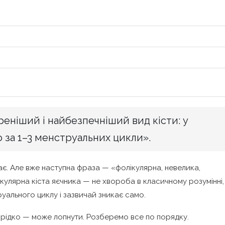
еніший і найбезпечніший вид кісти: у
о за 1–3 менструальних цикли».
ає. Але вже наступна фраза — «фолікулярна, невелика,
кулярна кіста яєчника — не хвороба в класичному розумінні,
уального циклу і зазвичай зникає само.
 і рідко — може лопнути. Розберемо все по порядку.