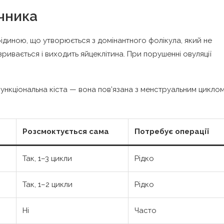
єчника
ідиною, що утворюється з домінантного фолікула, який не
озривається і виходить яйцеклітина. При порушенні овуляції
функціональна кіста — вона пов’язана з менструальним циклом
Розсмоктується сама
Потребує операції
Так, 1–3 цикли
Рідко
Так, 1–2 цикли
Рідко
Ні
Часто