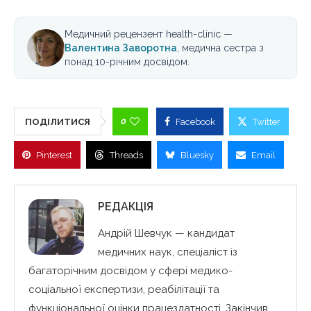
Медичний рецензент health-clinic —
Валентина Заворотна
, медична сестра з
понад 10-річним досвідом.
0
ПОДІЛИТИСЯ
Facebook
Twitter
Pinterest
Threads
Bluesky
Email
РЕДАКЦІЯ
Андрій Шевчук — кандидат
медичних наук, спеціаліст із
багаторічним досвідом у сфері медико-
соціальної експертизи, реабілітації та
функціональної оцінки працездатності. Закінчив