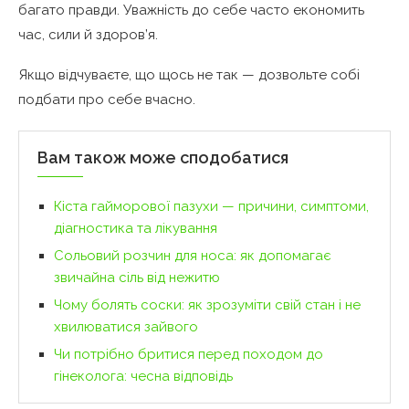
багато правди. Уважність до себе часто економить
час, сили й здоров’я.
Якщо відчуваєте, що щось не так — дозвольте собі
подбати про себе вчасно.
Вам також може сподобатися
Кіста гайморової пазухи — причини, симптоми,
діагностика та лікування
Сольовий розчин для носа: як допомагає
звичайна сіль від нежитю
Чому болять соски: як зрозуміти свій стан і не
хвилюватися зайвого
Чи потрібно бритися перед походом до
гінеколога: чесна відповідь