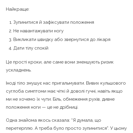
Найкраще:
Зупинитися й зафіксувати положення
Не навантажувати ногу
Викликати швидку або звернутися до лікаря
Дати тілу спокій
Це прості кроки, але саме вони зменшують ризик
ускладнень.
Іноді тіло змушує нас пригальмувати. Вивих кульшового
суглоба симптоми має чіткі й доволі гучні, навіть якщо
ми не хочемо їх чути. Біль, обмеження рухів, дивне
положення ноги — це не дрібниці.
Одна знайома якось сказала: “Я думала, що
перетерплю. А треба було просто зупинитися”. У цьому