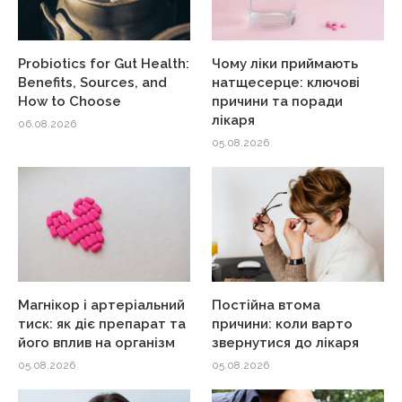
Probiotics for Gut Health:
Чому ліки приймають
Benefits, Sources, and
натщесерце: ключові
How to Choose
причини та поради
лікаря
06.08.2026
05.08.2026
Магнікор і артеріальний
Постійна втома
тиск: як діє препарат та
причини: коли варто
його вплив на організм
звернутися до лікаря
05.08.2026
05.08.2026