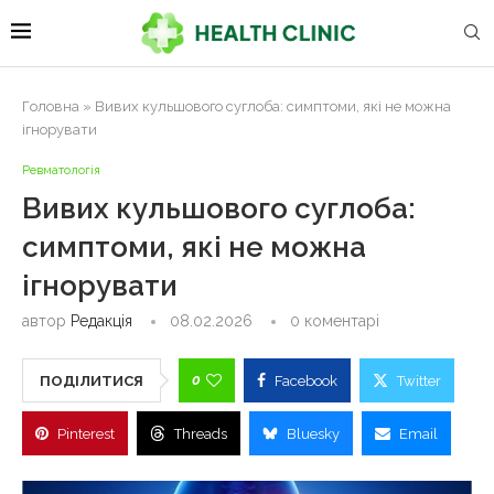
Головна
»
Вивих кульшового суглоба: симптоми, які не можна
ігнорувати
Ревматологія
Вивих кульшового суглоба:
симптоми, які не можна
ігнорувати
автор
Редакція
08.02.2026
0 коментарі
0
ПОДІЛИТИСЯ
Facebook
Twitter
Pinterest
Threads
Bluesky
Email