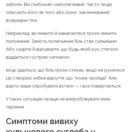
забоєм. Він глибокий і наполегливий. Часто люди
описують його як тиск або різке “заклинювання”
всередині тіла.
Наприклад, ви лежите й намагаєтеся трохи змінити
положення. Замість полегшення біль стає сильнішим.
Або сидите й відчуваєте, що будь-який рух стегном
віддається гострим сигналом.
Іноді здається, що біль трохи стихає, якщо не рухатися.
Це створює хибне відчуття, що “може, пройде”. Але
варто лише спробувати встати — і все повертається.
У таких ситуаціях краще не випробовувати межі
терпіння.
Симптоми вивиху
кульшового суглоба у