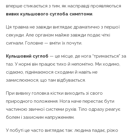
вперше стикається з тим, як насправді проявляються
вивих кульшового суглоба симптоми
.
Ця травма не завжди виглядає драматично з першої
секунди. Але організм майже завжди подає чіткі
сигнали. Головне — вміти їх почути.
Кульшовий суглоб
— це місце, де нога “тримається” за
таз. У нормі він працює тихо й непомітно. Ми ходимо,
сідаємо, піднімаємося сходами й навіть не
замислюємося, що там відбувається.
При вивиху головка кістки виходить зі свого
природного положення. Нога наче перестає бути
частиною звичної системи рухів. Тіло одразу реагує
болем і захисним напруженням.
У побуті це часто виглядає так: людина падає, різко