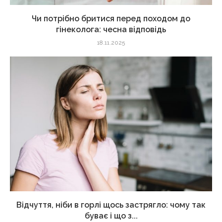
Чи потрібно бритися перед походом до
гінеколога: чесна відповідь
18.11.2025
Відчуття, ніби в горлі щось застрягло: чому так
буває і що з...