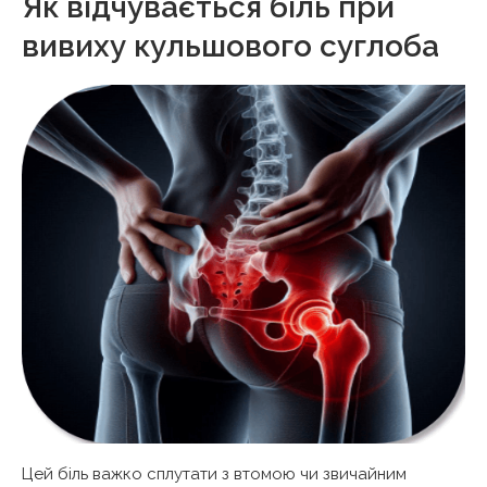
Як відчувається біль при
вивиху кульшового суглоба
Цей біль важко сплутати з втомою чи звичайним