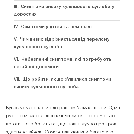
Симптоми вивиху кульшового суглоба у
дорослих
Симптоми у дітей та немовлят
Чим вивих відрізняється від перелому
кульшового суглоба
Небезпечні симптоми, які потребують
негайної допомоги
Що робити, якщо з’явилися симптоми
вивиху кульшового суглоба
Буває момент, коли тіло раптом “ламає” плани. Один
рух — і ви вже не впевнені, чи зможете нормально
встати. Нога болить так, що навіть думка про крок
здається зайвою. Саме в такі хвилини багато хто