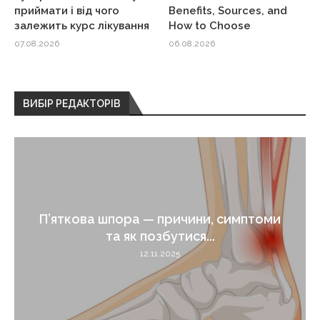
приймати і від чого
Benefits, Sources, and
залежить курс лікування
How to Choose
07.08.2026
06.08.2026
ВИБІР РЕДАКТОРІВ
Жовті соплі — що означає цей симптом
і...
12.11.2025