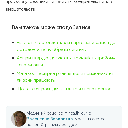
профиля учреждения и частоты конкретных видов
вмешательств.
Вам також може сподобатися
Більше ніж естетика: коли варто записатися до
ортодонта та як обрати систему
Аспірин кардіо: дозування, тривалість прийому
і скасування
Магнікор і аспірин різниця: коли призначають і
як вони працюють
Що таке спіраль для жінки та як вона працює
Медичний рецензент health-clinic —
Валентина Заворотна
, медична сестра з
понад 10-річним досвідом.