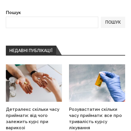
Пошук
ПОШУК
НЕДАВНІ ПУБЛІКАЦІЇ
Детралекс скільки часу
Розувастатин скільки
приймати: від чого
часу приймати: все про
залежить курс при
тривалість курсу
варикозі
лікування