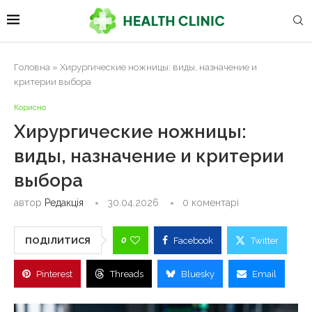
Головна
»
Хирургические ножницы: виды, назначение и
критерии выбора
Корисно
Хирургические ножницы:
виды, назначение и критерии
выбора
автор
Редакція
30.04.2026
0 коментарі
0
ПОДІЛИТИСЯ
Facebook
Twitter
Pinterest
Threads
Bluesky
Email