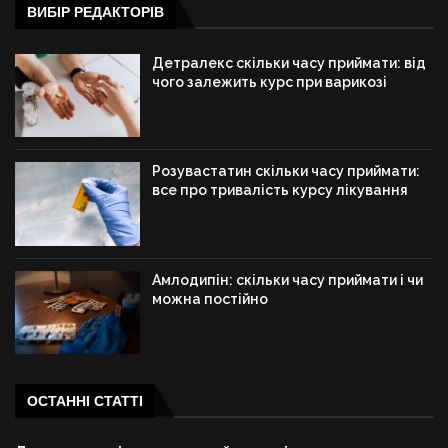
ВИБІР РЕДАКТОРІВ
Детралекс скільки часу приймати: від
чого залежить курс при варикозі
Розувастатин скільки часу приймати:
все про тривалість курсу лікування
Амлодипін: скільки часу приймати і чи
можна постійно
ОСТАННІ СТАТТІ