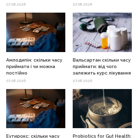
07.08.2026
07.08.2026
Амлодипін: скільки часу
Вальсартан скільки часу
приймати і чи можна
приймати: від чого
постійно
залежить курс лікування
07.08.2026
07.08.2026
Еутирокс: скільки часу
Probiotics for Gut Health: