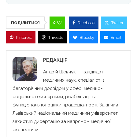
0
ПОДІЛИТИСЯ
Facebook
Twitter
Pinterest
Threads
Bluesky
Email
РЕДАКЦІЯ
Андрій Шевчук — кандидат
медичних наук, спеціаліст із
багаторічним досвідом у сфері медико-
соціальної експертизи, реабілітації та
функціональної оцінки працездатності. Закінчив
Львівський національний медичний університет,
захистив дисертацію за напрямом медичної
експертизи.