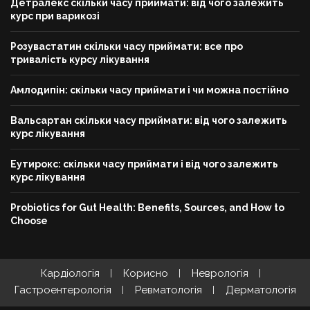
Детралекс скільки часу приймати: від чого залежить
курс при варикозі
Розувастатин скільки часу приймати: все про
тривалість курсу лікування
Амлодипін: скільки часу приймати і чи можна постійно
Вальсартан скільки часу приймати: від чого залежить
курс лікування
Еутирокс: скільки часу приймати і від чого залежить
курс лікування
Probiotics for Gut Health: Benefits, Sources, and How to
Choose
Кардіологія
Корисно
Неврологія
Гастроентерологія
Ревматологія
Дерматологія