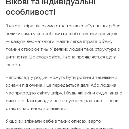
Вікові та індивідуальні
особливості
З віком шкіра під очима стає тоншою. «Тут не потрібно
великих змін у способі життя, щоб помітити різницю»,
— кажуть дерматологи. Навіть легка втрата об’єму
тканин створює тінь. У деяких людей така структура з
дитинства. Це спадковість, і вона проявляється ще в
юності.
Наприклад, у родині можуть бути родичі з темнішими
зонами під очима, і це передається далі. Або людина
має природно світлу шкіру, і будь-які зміни судин видно
сильніше. Такі випадки не фіксуються раптово — вони
стають частиною зовнішності.
Якщо ви впізнали себе в таких описах, варто
переглянути догляд чи захист шкіри. Це допомагає