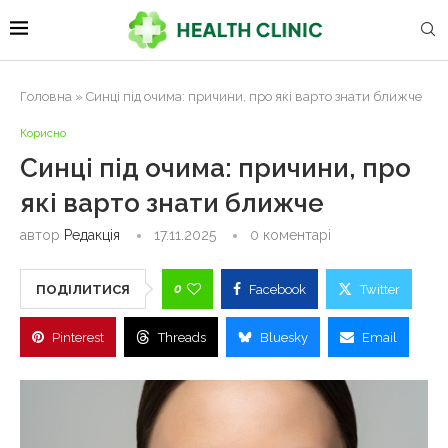
Головна
»
Синці під очима: причини, про які варто знати ближче
Корисно
Синці під очима: причини, про
які варто знати ближче
автор
Редакція
17.11.2025
0 коментарі
0
ПОДІЛИТИСЯ
Facebook
Twitter
Pinterest
Threads
Bluesky
Email