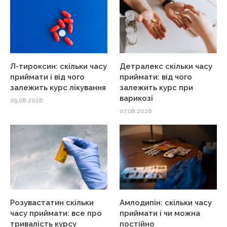
Л-тироксин: скільки часу
Детралекс скільки часу
приймати і від чого
приймати: від чого
залежить курс лікування
залежить курс при
варикозі
09.08.2026
07.08.2026
Розувастатин скільки
Амлодипін: скільки часу
часу приймати: все про
приймати і чи можна
тривалість курсу
постійно