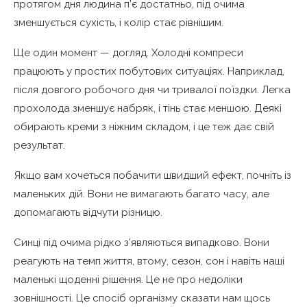
протягом дня людина п’є достатньо, під очима
зменшується сухість, і колір стає рівнішим.
Ще один момент — догляд. Холодні компреси
працюють у простих побутових ситуаціях. Наприклад,
після довгого робочого дня чи тривалої поїздки. Легка
прохолода зменшує набряк, і тінь стає меншою. Деякі
обирають креми з ніжним складом, і це теж дає свій
результат.
Якщо вам хочеться побачити швидший ефект, почніть із
маленьких дій. Вони не вимагають багато часу, але
допомагають відчути різницю.
Синці під очима рідко з’являються випадково. Вони
реагують на темп життя, втому, сезон, сон і навіть наші
маленькі щоденні рішення. Це не про недоліки
зовнішності. Це спосіб організму сказати нам щось