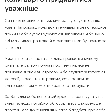
уважніше
Синці, які не зникають тижнями, заслуговують більше
уваги. Наприклад, коли вони темнішають без очевидної
причини або супроводжуються набряками. Або якщо
зміни з’явились раптово й стали звичними буквально за
кілька днів.
У житті це виглядає так: людина працює в звичному
ритмі, але раптом помічає постійну тінь, яка не
пов’язана зі сном чи стресом. Або студентка готується
до сесії, і кола стають різкими, хоча режим не
змінювався. Такі моменти краще не ігнорувати.
Зробіть для себе невеликий крок — зверніть увагу на
зміни та, якщо потрібно, обговоріть їх з фахівцем. Це
простий, але дуже важливий спосіб подбати про себе.