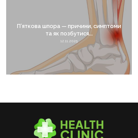
П’яткова шпора — причини, симптоми
та як позбутися...
12.11.2025