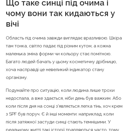
Що таке синці під очима і
чому вони так кидаються у
вічі
Область під очима завжди виглядає вразливою. Шкіра
там тонка, світло падає під різним кутом, а кожна
маленька зміна форми чи кольору стає помітною.
Багато людей бачать у цьому косметичну дрібницю,
хоча насправді це невеликий індикатор стану
організму.
Подумайте про ситуацію, коли людина лише трохи
недоспала, а вже здається, ніби день був важким. Або
коли після дня на сонці з’являється легка тінь, хоч крем
з SPF був поруч. Є й інші моменти: наприклад, коли
після затяжної застуди синці стають темнішими. У
реальному житті такі історії трапляються часто, тому