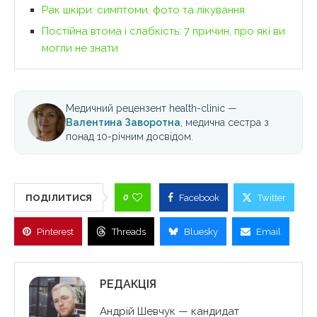
Рак шкіри: симптоми, фото та лікування
Постійна втома і слабкість: 7 причин, про які ви
могли не знати
Медичний рецензент health-clinic —
Валентина Заворотна
, медична сестра з
понад 10-річним досвідом.
0
ПОДІЛИТИСЯ
Facebook
Twitter
Pinterest
Threads
Bluesky
Email
РЕДАКЦІЯ
Андрій Шевчук — кандидат