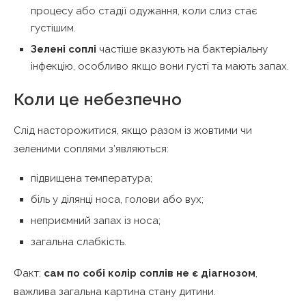
процесу або стадії одужання, коли слиз стає
густішим.
Зелені соплі
частіше вказують на бактеріальну
інфекцію, особливо якщо вони густі та мають запах.
Коли це небезпечно
Слід насторожитися, якщо разом із жовтими чи
зеленими соплями з’являються:
підвищена температура;
біль у ділянці носа, голови або вух;
неприємний запах із носа;
загальна слабкість.
Факт:
сам по собі колір соплів не є діагнозом
,
важлива загальна картина стану дитини.