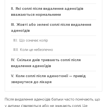
Які соплі після видалення аденоїдів
вважаються нормальними
Жовті або зелені соплі після видалення
аденоїдів
Що означає колір
Коли це небезпечно
Скільки днів тривають соплі після
видалення аденоїдів
Коли соплі після аденотомії — привід
звернутися до лікаря
Що робити при соплях після видалення
аденоїдів
Після видалення аденоїдів батьки часто помічають, що
у дитини з’являються або не зникають соплі. Це