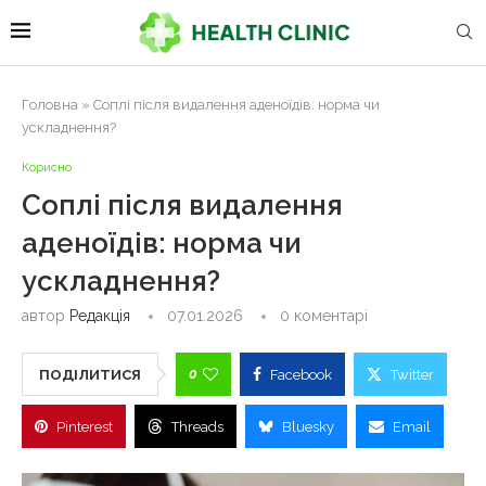
Головна
»
Соплі після видалення аденоїдів: норма чи
ускладнення?
Корисно
Соплі після видалення
аденоїдів: норма чи
ускладнення?
автор
Редакція
07.01.2026
0 коментарі
0
ПОДІЛИТИСЯ
Facebook
Twitter
Pinterest
Threads
Bluesky
Email