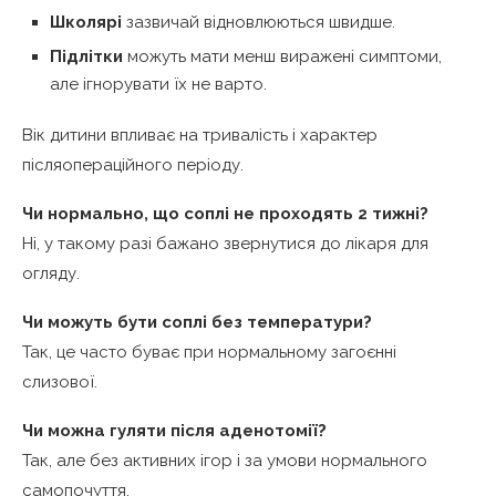
Школярі
зазвичай відновлюються швидше.
Підлітки
можуть мати менш виражені симптоми,
але ігнорувати їх не варто.
Вік дитини впливає на тривалість і характер
післяопераційного періоду.
Чи нормально, що соплі не проходять 2 тижні?
Ні, у такому разі бажано звернутися до лікаря для
огляду.
Чи можуть бути соплі без температури?
Так, це часто буває при нормальному загоєнні
слизової.
Чи можна гуляти після аденотомії?
Так, але без активних ігор і за умови нормального
самопочуття.