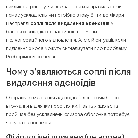
Що дозволено
викликає тривогу: чи все загоюється правильно, чи
Чого робити не можна
немає ускладнень, чи потрібно знову бігти до лікаря.
Насправді
соплі після видалення аденоїдів
у
Особливості у дітей різного віку
багатьох випадках є частиною нормального
післяопераційного відновлення. Але є й ситуації, коли
виділення з носа можуть сигналізувати про проблему.
Розберімося по черзі.
Чому з’являються соплі після
видалення аденоїдів
Операція з видалення аденоїдів (аденотомія) — це
втручання в ділянку носоглотки. Навіть якщо вона
пройшла без ускладнень, слизова оболонка потребує
часу на відновлення.
Фізіологічні причини (це норма)