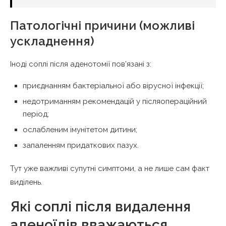
Патологічні причини (можливі
ускладнення)
Іноді соплі після аденотомії пов’язані з:
приєднанням бактеріальної або вірусної інфекції;
недотриманням рекомендацій у післяопераційний
період;
ослабленим імунітетом дитини;
запаленням придаткових пазух.
Тут уже важливі супутні симптоми, а не лише сам факт
виділень.
Які соплі після видалення
аденоїдів вважаються