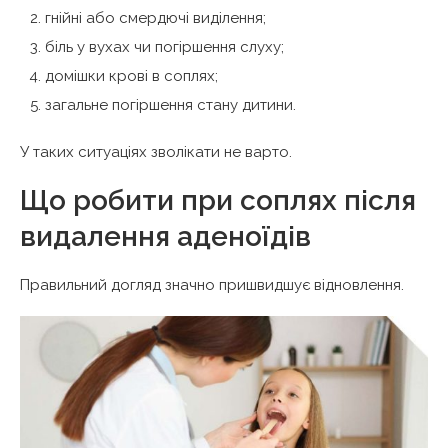
гнійні або смердючі виділення;
біль у вухах чи погіршення слуху;
домішки крові в соплях;
загальне погіршення стану дитини.
У таких ситуаціях зволікати не варто.
Що робити при соплях після
видалення аденоїдів
Правильний догляд значно пришвидшує відновлення.