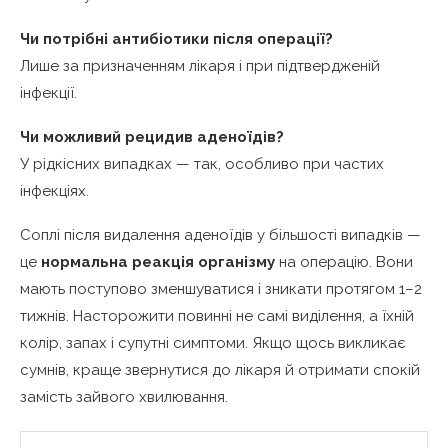
Чи потрібні антибіотики після операції?
Лише за призначенням лікаря і при підтвердженій
інфекції.
Чи можливий рецидив аденоїдів?
У рідкісних випадках — так, особливо при частих
інфекціях.
Соплі після видалення аденоїдів у більшості випадків —
це
нормальна реакція організму
на операцію. Вони
мають поступово зменшуватися і зникати протягом 1–2
тижнів. Насторожити повинні не самі виділення, а їхній
колір, запах і супутні симптоми. Якщо щось викликає
сумнів, краще звернутися до лікаря й отримати спокій
замість зайвого хвилювання.