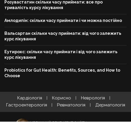
Розувастатин скільки часу приймати: все про
тривалість курсу лікування
Амлодипін: скільки часу приймати і чи можна постійно
Вальсартан скільки часу приймати: від чого залежить
курс лікування
Еутирокс: скільки часу приймати і від чого залежить
курс лікування
Probiotics for Gut Health: Benefits, Sources, and How to
Choose
Кардіологія
Корисно
Неврологія
Гастроентерологія
Ревматологія
Дерматологія
МЕДИЧНИЙ РЕЦЕНЗЕНТ САЙТУ
Валентина Заворотна
· медична сестра